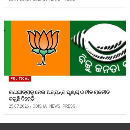
POLITICAL
ରଥଯାତ୍ରାକୁ ନେଇ ଅତ୍ୟନ୍ତ ଘୃଣ୍ୟ ଓ ହୀନ ରାଜନୀତି
କରୁଛି ବିଜେଡି
25.07.2026
ODISHA_NEWS_PRESS