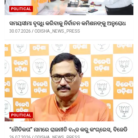
POLITICAL
ସମୟସୀମା ବୃଦ୍ଧି କରିବାକୁ ନିର୍ବାଚନ କମିଶନଙ୍କୁ ଅନୁରୋଧ
30.07.2026
ODISHA_NEWS_PRESS
POLITICAL
“ନୈତିକତା” ନାମରେ ରାଜନୀତି ବନ୍ଦ କରୁ କଂଗ୍ରେସ, ବିଜେଡି
26.07.2026
ODISHA_NEWS_PRESS