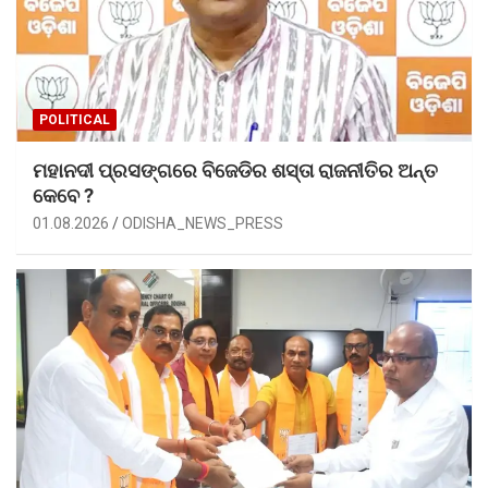
POLITICAL
ମହାନଦୀ ପ୍ରସଙ୍ଗରେ ବିଜେଡିର ଶସ୍ତା ରାଜନୀତିର ଅନ୍ତ
କେବେ ?
01.08.2026
ODISHA_NEWS_PRESS