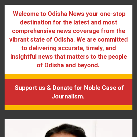
Welcome to Odisha News your one-stop
destination for the latest and most
comprehensive news coverage from the
vibrant state of Odisha. We are committed
to delivering accurate, timely, and
insightful news that matters to the people
of Odisha and beyond.
Support us & Donate for Noble Case of
Journalism.