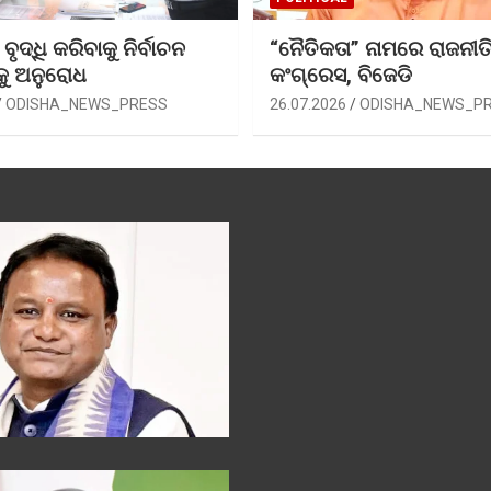
ୃଦ୍ଧି କରିବାକୁ ନିର୍ବାଚନ
“ନୈତିକତା” ନାମରେ ରାଜନୀତି
କୁ ଅନୁରୋଧ
କଂଗ୍ରେସ, ବିଜେଡି
ODISHA_NEWS_PRESS
26.07.2026
ODISHA_NEWS_P