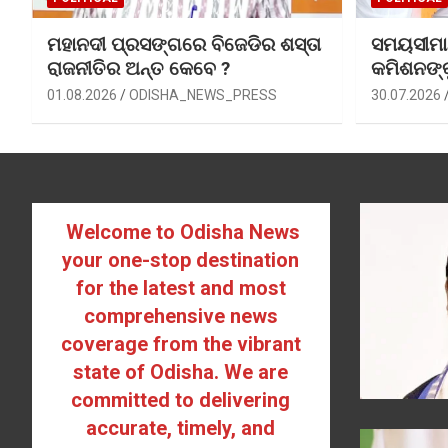
ମହାନଦୀ ପ୍ରସଙ୍ଗରେ ବିଜେଡିର ଶସ୍ତା
ସମୟସୀମା ବ
ରାଜନୀତିର ଅନ୍ତ କେବେ ?
କମିଶନଙ୍
01.08.2026
ODISHA_NEWS_PRESS
30.07.2026
Welcome to Odisha News
your one-stop destination
for the latest and most
comprehensive news
coverage from the vibrant
state of Odisha. We are
committed to delivering
accurate, timely, and