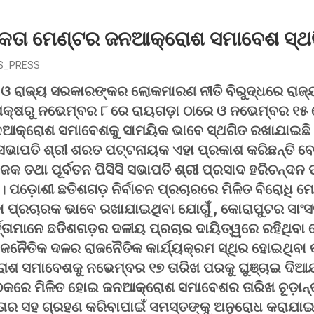
 ଏକତା ମେଣ୍ଟର ଜନଆକ୍ରୋଶ ସମାବେଶ ସ୍ଥ
S_PRESS
 ଓ ରାଜ୍ୟ ସରକାରଙ୍କର ଲୋକମାରଣ ନୀତି ବିରୁଦ୍ଧରେ ରାଜ
 ପକ୍ଷରୁ ନଭେମ୍ବର ୮ ରେ ରାୟଗଡ଼ା ଠାରେ ଓ ନଭେମ୍ବର ୧୫
 ଜନଆକ୍ରୋଶ ସମାବେଶକୁ ସାମୟିକ ଭାବେ ସ୍ଥଗିତ ରଖାଯାଇଛି
 ସଭାପତି ଶ୍ରୀ ଶରତ ପଟ୍ଟନାୟକ ଏହା ପ୍ରକାଶ କରିଛନ୍ତି ବୋ
ତଥା ପୂର୍ବତନ ପିସିସି ସଭାପତି ଶ୍ରୀ ପ୍ରସାଦ ହରିଚନ୍ଦନ ପ୍ର
।
ପଡ଼ୋଶୀ ଛତିଶଗଡ଼ ନିର୍ବାଚନ ପ୍ରଚାରରେ ମିଳିତ ବିରୋଧି ମ
 ପ୍ରଚାରକ ଭାବେ ରଖାଯାଇଥିବା ଯୋଗୁଁ , କୋରାପୁଟର ସାଂସଦ
୍ତ୍ତାମାନେ ଛତିଶଗଡ଼ର ଦଳୀୟ ପ୍ରଚାର ଦାୟିତ୍ୱରେ ରହିଥିବା
ାଜନୈତିକ ଦଳର ରାଜନୈତିକ କାର୍ଯ୍ୟକ୍ରମ ସ୍ଥିର ହୋଇଥିବା 
 ସମାବେଶକୁ ନଭେମ୍ବର ୧୭ ତାରିଖ ପରକୁ ଘୁଞ୍ଚାଇ ଦିଆଯା
କରେ ମିଳିତ ହୋଇ ଜନଆକ୍ରୋଶ ସମାବେଶର ତାରିଖ ଚୂଡ଼ାନ୍ତ 
ୟତାର ସହ ଗ୍ରହଣ କରିବାପାଇଁ ସମସ୍ତଙ୍କୁ ଅନୁରୋଧ କରାଯାଇ