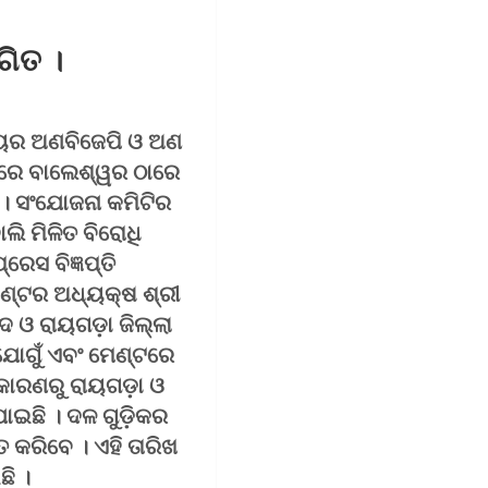
ଗିତ ।
୍ୟର ଅଣବିଜେପି ଓ ଅଣ
 ରେ ବାଲେଶ୍ୱର ଠାରେ
 । ସଂଯୋଜନା କମିଟିର
ଲି ମିଳିତ ବିରୋଧି
େସ ବିଜ୍ଞପ୍ତି
େଣ୍ଟର ଅଧ୍ୟକ୍ଷ ଶ୍ରୀ
 ଓ ରାୟଗଡ଼ା ଜିଲ୍ଲା
 ଯୋଗୁଁ ଏବଂ ମେଣ୍ଟରେ
କାରଣରୁ ରାୟଗଡ଼ା ଓ
ଇଛି । ଦଳ ଗୁଡ଼ିକର
କରିବେ । ଏହି ତାରିଖ
ଛି ।