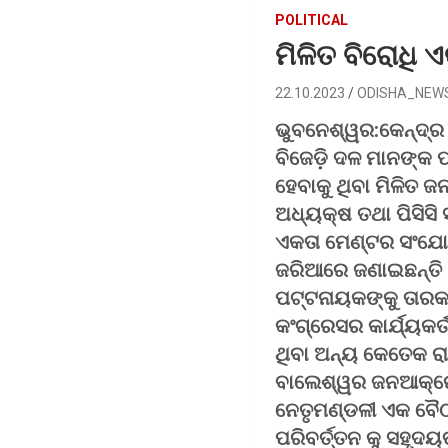
POLITICAL
ମିଳିତ ବିରୋଧି
22.10.2023
ODISHA_NEW
ଭୁବନେଶ୍ୱର:କେନ୍ଦ୍ର
ବିଜେଡ଼ି ଦଳ ମାନଙ୍କ
ହେବାକୁ ଥିବା ମିଳିତ
ଅଧ୍ୟକ୍ଷ ତଥା ପିସିସି
ଏକତା ମେଣ୍ଟର ସଂଯୋଜକ 
ଜରିଆରେ ଜଣାଇଛନ୍ତି 
ପଟ୍ଟନାୟକଙ୍କୁ ତାରକା
କଂଗ୍ରେସର କାର୍ଯ୍ୟକର
ଥିବା ଅନ୍ୟ କେତେକ ର
ବାଲେଶ୍ୱର ଜନଆକ୍ରୋଶ
ନେତୃମଣ୍ଡଳୀ ଏକ ବୈଠ
ପରିବର୍ତ୍ତନ କୁ ସହୃଦ