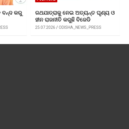
 ବନ୍ଦ କରୁ
ରଥଯାତ୍ରାକୁ ନେଇ ଅତ୍ୟନ୍ତ ଘୃଣ୍ୟ ଓ
ହୀନ ରାଜନୀତି କରୁଛି ବିଜେଡି
RESS
25.07.2026
ODISHA_NEWS_PRESS