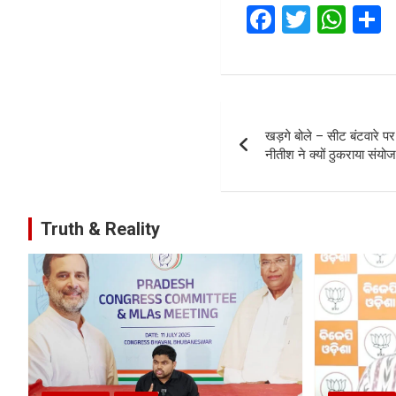
F
T
W
a
wi
h
ce
tt
at
a
b
er
s
e
Post
o
A
खड़गे बोले – सीट बंटवारे पर
navigation
o
p
नीतीश ने क्यों ठुकराया संय
k
p
Truth & Reality