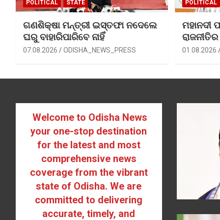
POLITICAL
STATE
POLITICAL
ଗଣଶିକ୍ଷା ମନ୍ତ୍ରୀ ଇସ୍ତଫା ନଦେଲେ
ମହାନଦୀ ପ
ଘରୁ ବାହାରିପାରିବେ ନାହିଁ
ରାଜନୀତିର
07.08.2026
ODISHA_NEWS_PRESS
01.08.2026
Welcome to Odisha News
your one-stop destination
for the latest and most
comprehensive news
coverage from the vibrant
state of Odisha. We are
committed to delivering
accurate, timely, and