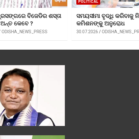
POLITICAL
୍ରସଙ୍ଗରେ ବିଜେଡିର ଶସ୍ତା
ସମୟସୀମା ବୃଦ୍ଧି କରିବାକୁ ନି
 ଅନ୍ତ କେବେ ?
କମିଶନଙ୍କୁ ଅନୁରୋଧ
ODISHA_NEWS_PRESS
30.07.2026
ODISHA_NEWS_P