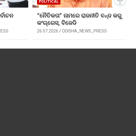
POLITICAL
ର୍ବାଚନ
“ନୈତିକତା” ନାମରେ ରାଜନୀତି ବନ୍ଦ କରୁ
କଂଗ୍ରେସ, ବିଜେଡି
RESS
26.07.2026
ODISHA_NEWS_PRESS