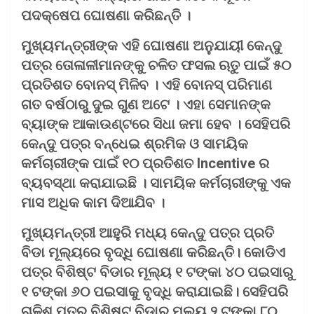
ପଦକ୍ଷେପ ଘୋଷଣା କରିଛନ୍ତି ।
ମୁଖ୍ୟମନ୍ତ୍ରୀଙ୍କ ଏହି ଘୋଷଣା ଅନୁଯାୟୀ କେନ୍ଦୁ
ପତ୍ର ତୋଳାଳୀମାନଙ୍କୁ ଚଳିତ ଫସଲ ଋତୁ ପାଇଁ ୫୦
ପ୍ରତିଶତ ବୋନସ୍‌ ମିଳିବ । ଏହି ବୋନସ୍ ପରିମାଣ
ଗତ ବର୍ଷଠାରୁ ଦୁଇ ଗୁଣ ଅଟେ । ଏହା ସେମାନଙ୍କ
ବ୍ୟାଙ୍କ ଆକାଉଣ୍ଟରେ ସିଧା ଜମା ହେବ । ସେହିପରି
କେନ୍ଦୁ ପତ୍ର ବନ୍ଧେଇ ଶ୍ରମିକ ଓ ସାମୟିକ
କର୍ମଚାରୀଙ୍କ ପାଇଁ ୧୦ ପ୍ରତିଶତ Incentive ର
ବ୍ୟବସ୍ଥା କରାଯାଇଛି । ସାମୟିକ କର୍ମଚାରୀଙ୍କୁ ଏକ
ମାସ ଅଧିକ କାମ ଦିଆଯିବ ।
ମୁଖ୍ୟମନ୍ତ୍ରୀ ଆହୁରି ମଧ୍ୟ କେନ୍ଦୁ ପତ୍ର ପ୍ରତି
ବିଡା ମୂଲ୍ୟରେ ବୃଦ୍ଧି ଘୋଷଣା କରିଛନ୍ତି। କୋଡିଏ
ପତ୍ର ବିଶିଷ୍ଟ ବିଡାର ମୂଲ୍ୟ ୧ ଟଙ୍କା ୪୦ ପଇସାରୁ
୧
ଟଙ୍କା ୬୦ ପଇସାକୁ ବୃଦ୍ଧି କରାଯାଇଛି। ସେହିପରି
ଚାଳିଶ ପତ୍ର ବିଶିଷ୍ଟ ବିଡାର ମୂଲ୍ୟ ୨ ଟଙ୍କା ୮୦