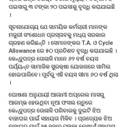
ପଇସାରୁ ୩ ଟଙ୍କା ୨୦ ପଇସାକୁ ବୃଦ୍ଧି କରାଯାଇଛି
।
ସୂଚନାଯୋଗ୍ୟ ଯେ ସାମୟିକ କର୍ମଚାରୀ ମାନଙ୍କ
ମଜୁରୀ ସଂଶୋଧନ ପ୍ରସ୍ତାବକୁ ମଧ୍ୟ ସରକାର
ଗ୍ରହଣ କରିଛନ୍ତି । ସେମାନଙ୍କର T.A. ଓ Cycle
Allowance ରେ ୫୦ ପ୍ରତିଶତ ବୃଦ୍ଧି କରାଯାଇଛି ।
କେନ୍ଦୁପତ୍ର ତୋଳାଳି ମାନେ ୬୨ ବର୍ଷ ବୟସ
ପର୍ଯ୍ୟନ୍ତ ସାମାଜିକ ସୁରକ୍ଷା ଯୋଜନାରେ ସାମିଲ
ହୋଇପାରିବେ। ପୂର୍ବରୁ ଏହି ବୟସ ସୀମା ୬୦ ବର୍ଷ ଥିଲା
।
ଘୋଷଣା ଅନୁଯାୟୀ ଆଗାମୀ ଅପ୍ରେଲ ମାସରୁ
ଆରମ୍ଭ ହେଉଥିବା ନୂଆ ଫସଲ ଋତୁରେ
କେନ୍ଦୁପତ୍ର ତୋଳାଳି ପରିବାରକୁ ଦୁଇଟି ଝିଅ
ବାହାଘର ପାଇଁ ସହାୟତା ମିଳିବ । ପ୍ରତ୍ୟେକ ଝିଅ
ବାହାଘର ପାଇଁ ୨୫ ହଜାର ଟଙ୍କା ଲେଖାଏଁ ସହାୟତା