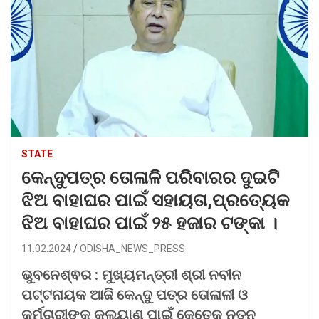
STATE
କେନ୍ଦୁପତ୍ର ତୋଳାଳି ପରିବାରର ଦୁଇଟି
ଝିଅ ବାହାଘର ପାଇଁ ସହାୟତା,ପ୍ରତ୍ୟେକ
ଝିଅ ବାହାଘର ପାଇଁ ୨୫ ହଜାର ଟଙ୍କା ।
11.02.2024
ODISHA_NEWS_PRESS
ଭୁବନେଶ୍ଵର : ମୁଖ୍ୟମନ୍ତ୍ରୀ ଶ୍ରୀ ନବୀନ
ପଟ୍ଟନାୟକ ଆଜି କେନ୍ଦୁ ପତ୍ର ତୋଳାଳୀ ଓ
କର୍ମଚାରୀଙ୍କ କଲ୍ୟାଣ ପାଇଁ କେତେକ ନୂତନ