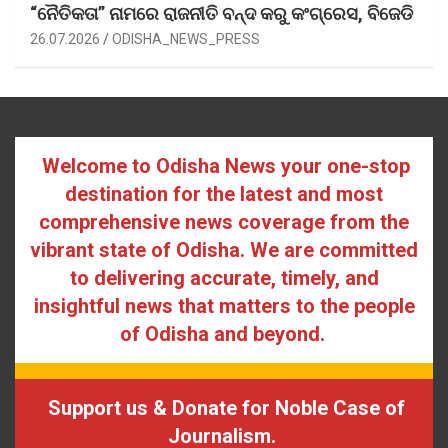
“ନୈତିକତା” ନାମରେ ରାଜନୀତି ବନ୍ଦ କରୁ କଂଗ୍ରେସ, ବିଜେଡି
26.07.2026
ODISHA_NEWS_PRESS
Welcome to Odisha News your one-stop
destination for the latest and most
comprehensive news coverage from the
vibrant state of Odisha. We are committed
to delivering accurate, timely, and
insightful news that matters to the people
of Odisha and beyond.
Support us & Donate for Noble Case of
Journalism.