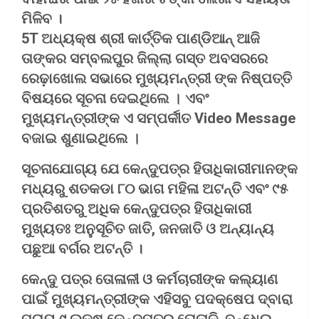
ମିଳିବ ।
5T ଅଧ୍ୟକ୍ଷ ଶ୍ରୀ କାର୍ତ୍ତିକ ପାଣ୍ଡିଆନ୍ ଆଜି
ତାଙ୍କର ସମ୍ବଲପୁର ଜିଲ୍ଲା ଗସ୍ତ ଅବସରରେ
ରେଢ଼ାଖୋଲ ସଭାରେ ମୁଖ୍ୟମନ୍ତ୍ରୀ ଙ୍କ ନିଷ୍ପତ୍ତି
ବିଷୟରେ ସୂଚନା ଦେଇଥିଲେ
।
ଏବଂ
ମୁଖ୍ୟମନ୍ତ୍ରୀଙ୍କ ଏ ସମ୍ପର୍କୀତ Video Message
ବଜାଇ ଶୁଣାଇଥିଲେ
।
ସୂଚନାଯୋଗ୍ୟ ଯେ କେନ୍ଦୁପତ୍ର ହିତାଧିକାରୀମାନଙ୍କ
ମଧ୍ୟରୁ ଶତକଡା ୮୦ ଭାଗ ମହିଳା ଅଟନ୍ତି ଏବଂ ୯୫
ପ୍ରତିଶତରୁ ଅଧିକ କେନ୍ଦୁପତ୍ର ହିତାଧିକାରୀ
ମୁଖ୍ୟତଃ ଅନୁସୂଚିତ ଜାତି, ଜନଜାତି ଓ ଅନ୍ୟାନ୍ୟ
ପଛୁଆ ବର୍ଗର ଅଟନ୍ତି ।
କେନ୍ଦୁ ପତ୍ର ତୋଳାଳୀ ଓ କର୍ମଚାରୀଙ୍କ କଲ୍ୟାଣ
ପାଇଁ ମୁଖ୍ୟମନ୍ତ୍ରୀଙ୍କ ଏହିସବୁ ପଦକ୍ଷେପ ଦ୍ବାରା
ପ୍ରାୟ ୯ ଲକ୍ଷ କେନ୍ଦୁପତ୍ର ତୋଳାଳି, ବନ୍ଧେଇ