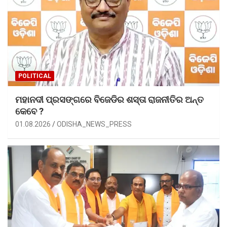
POLITICAL
ମହାନଦୀ ପ୍ରସଙ୍ଗରେ ବିଜେଡିର ଶସ୍ତା ରାଜନୀତିର ଅନ୍ତ
କେବେ ?
01.08.2026
ODISHA_NEWS_PRESS