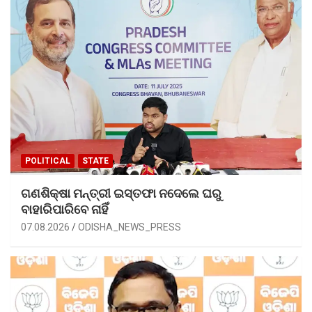
POLITICAL
STATE
ଗଣଶିକ୍ଷା ମନ୍ତ୍ରୀ ଇସ୍ତଫା ନଦେଲେ ଘରୁ
ବାହାରିପାରିବେ ନାହିଁ
07.08.2026
ODISHA_NEWS_PRESS