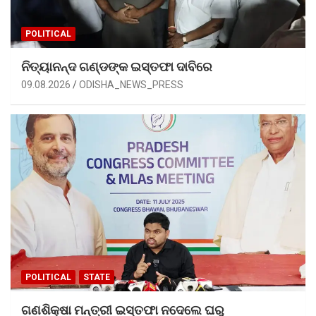
POLITICAL
ନିତ୍ୟାନନ୍ଦ ଗଣ୍ଡଙ୍କ ଇସ୍ତଫା ଦାବିରେ
09.08.2026
ODISHA_NEWS_PRESS
POLITICAL
STATE
ଗଣଶିକ୍ଷା ମନ୍ତ୍ରୀ ଇସ୍ତଫା ନଦେଲେ ଘରୁ