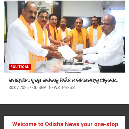
POLITICAL
ସମୟସୀମା ବୃଦ୍ଧି କରିବାକୁ ନିର୍ବାଚନ କମିଶନଙ୍କୁ ଅନୁରୋଧ
30.07.2026
ODISHA_NEWS_PRESS
Welcome to Odisha News your one-stop