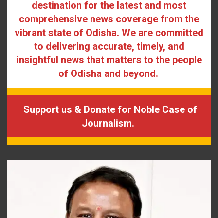
destination for the latest and most
comprehensive news coverage from the
vibrant state of Odisha. We are committed
to delivering accurate, timely, and
insightful news that matters to the people
of Odisha and beyond.
Support us & Donate for Noble Case of
Journalism.