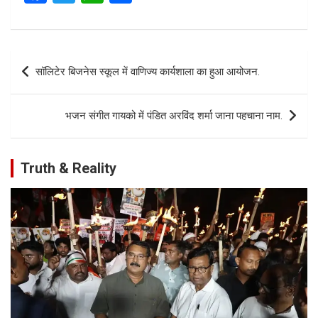
a
wi
h
h
ce
tt
at
ar
b
er
s
e
Post
सॉलिटेर बिजनेस स्कूल में वाणिज्य कार्यशाला का हुआ आयोजन.
o
A
navigation
o
p
भजन संगीत गायको में पंडित अरविंद शर्मा जाना पहचाना नाम.
k
p
Truth & Reality