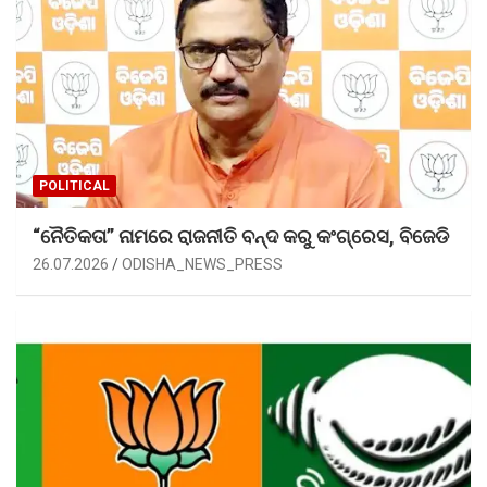
POLITICAL
“ନୈତିକତା” ନାମରେ ରାଜନୀତି ବନ୍ଦ କରୁ କଂଗ୍ରେସ, ବିଜେଡି
26.07.2026
ODISHA_NEWS_PRESS