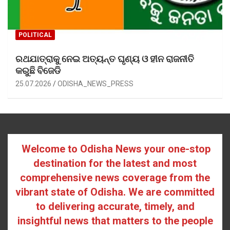
POLITICAL
ରଥଯାତ୍ରାକୁ ନେଇ ଅତ୍ୟନ୍ତ ଘୃଣ୍ୟ ଓ ହୀନ ରାଜନୀତି
କରୁଛି ବିଜେଡି
25.07.2026
ODISHA_NEWS_PRESS
Welcome to Odisha News your one-stop
destination for the latest and most
comprehensive news coverage from the
vibrant state of Odisha. We are committed
to delivering accurate, timely, and
insightful news that matters to the people