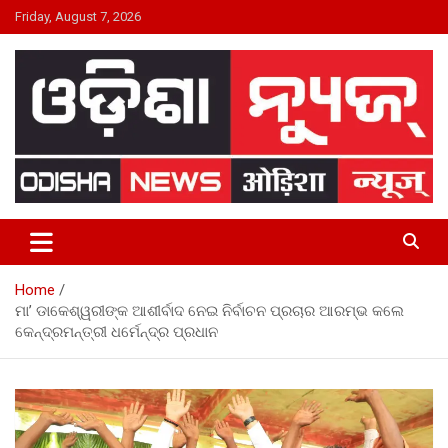
Skip
Friday, August 7, 2026
to
content
24×7 Live
ODISHA NEWS
Home
ମା’ ଡାକେଶ୍ୱରୀଙ୍କ ଆଶୀର୍ବାଦ ନେଇ ନିର୍ବାଚନ ପ୍ରଚାର ଆରମ୍ଭ କଲେ
କେନ୍ଦ୍ରମନ୍ତ୍ରୀ ଧର୍ମେନ୍ଦ୍ର ପ୍ରଧାନ