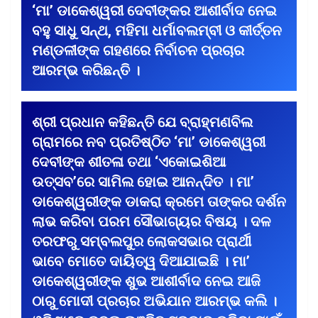
‘ମା’ ଡାକେଶ୍ୱରୀ ଦେବୀଙ୍କର ଆଶୀର୍ବାଦ ନେଇ
ବହୁ ସାଧୁ ସନ୍ଥ, ମହିମା ଧର୍ମାବଲମ୍ବୀ ଓ କୀର୍ତ୍ତନ
ମଣ୍ଡଳୀଙ୍କ ଗହଣରେ ନିର୍ବାଚନ ପ୍ରଚାର
ଆରମ୍ଭ କରିଛନ୍ତି ।
ଶ୍ରୀ ପ୍ରଧାନ କହିଛନ୍ତି ଯେ ବ୍ରାହ୍ମଣବିଲ
ଗ୍ରାମରେ ନବ ପ୍ରତିଷ୍ଠିତ ‘ମା’ ଡାକେଶ୍ୱରୀ
ଦେବୀଙ୍କ ଶୀତଳା ତଥା ‘ଏକୋଇଶିଆ
ଉତ୍ସବ’ରେ ସାମିଲ ହୋଇ ଆନନ୍ଦିତ । ମା’
ଡାକେଶ୍ୱରୀଙ୍କ ଡାକରା କ୍ରମେ ତାଙ୍କର ଦର୍ଶନ
ଲାଭ କରିବା ପରମ ସୌଭାଗ୍ୟର ବିଷୟ । ଦଳ
ତରଫରୁ ସମ୍ବଲପୁର ଲୋକସଭାର ପ୍ରାର୍ଥୀ
ଭାବେ ମୋତେ ଦାୟିତ୍ୱ ଦିଆଯାଇଛି । ମା’
ଡାକେଶ୍ୱରୀଙ୍କ ଶୁଭ ଆଶୀର୍ବାଦ ନେଇ ଆଜି
ଠାରୁ ମୋଦୀ ପ୍ରଚାର ଅଭିଯାନ ଆରମ୍ଭ କଲି ।