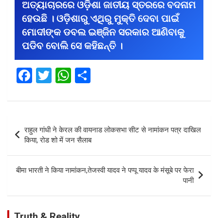
ଅତ୍ୟାଚାରରେ ଓଡ଼ିଶା ଜାତୀୟ ସ୍ତରରେ ବଦନାମ
ହେଉଛି । ଓଡ଼ିଶାରୁ ଏଥିରୁ ମୁକ୍ତି ଦେବା ପାଇଁ
ମୋଦୀଙ୍କ ଡବଲ ଇଞ୍ଜିନ ସରକାର ଆଣିବାକୁ
ପଡିବ ବୋଲି ସେ କହିଛନ୍ତି ।
F
T
W
S
a
wi
h
h
ce
tt
at
ar
b
er
s
e
Post
राहुल गांधी ने केरल की वायनाड लोकसभा सीट से नामांकन पत्र दाखिल
o
A
navigation
किया, रोड शो में जन सैलाब
o
p
k
p
बीमा भारती ने किया नामांकन,तेजस्वी यादव ने पप्पू यादव के मंसूबे पर फेरा
पानी
Truth & Reality