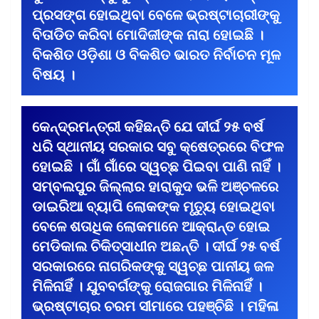
ପ୍ରସଙ୍ଗ ହୋଇଥିବା ବେଳେ ଭ୍ରଷ୍ଟାଚାରୀଙ୍କୁ
ବିତାଡିତ କରିବା ମୋଦିଜୀଙ୍କ ନାରା ହୋଇଛି ।
ବିକଶିତ ଓଡ଼ିଶା ଓ ବିକଶିତ ଭାରତ ନିର୍ବାଚନ ମୂଳ
ବିଷୟ ।
କେନ୍ଦ୍ରମନ୍ତ୍ରୀ କହିଛନ୍ତି ଯେ ଦୀର୍ଘ ୨୫ ବର୍ଷ
ଧରି ସ୍ଥାନୀୟ ସରକାର ସବୁ କ୍ଷେତ୍ରରେ ବିଫଳ
ହୋଇଛି । ଗାଁ ଗାଁରେ ସ୍ୱଚ୍ଛ ପିଇବା ପାଣି ନାହିଁ ।
ସମ୍ବଲପୁର ଜିଲ୍ଲାର ହାରାକୁଦ ଭଳି ଅଞ୍ଚଳରେ
ଡାଇରିଆ ବ୍ୟାପି ଲୋକଙ୍କ ମୃତ୍ୟୁ ହୋଇଥିବା
ବେଳେ ଶତାଧିକ ଲୋକମାନେ ଆକ୍ରାନ୍ତ ହୋଇ
ମେଡିକାଲ ଚିକିତ୍ସାଧୀନ ଅଛନ୍ତି । ଦୀର୍ଘ ୨୫ ବର୍ଷ
ସରକାରରେ ନାଗରିକଙ୍କୁ ସ୍ୱଚ୍ଛ ପାନୀୟ ଜଳ
ମିଳିନାହିଁ । ଯୁବବର୍ଗଙ୍କୁ ରୋଜଗାର ମିଳିନାହିଁ ।
ଭ୍ରଷ୍ଟାଚାର ଚରମ ସୀମାରେ ପହଞ୍ଚିଛି । ମହିଳା