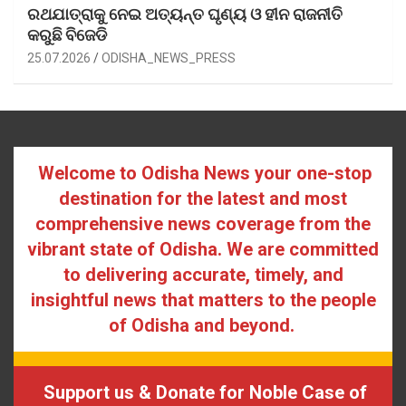
ରଥଯାତ୍ରାକୁ ନେଇ ଅତ୍ୟନ୍ତ ଘୃଣ୍ୟ ଓ ହୀନ ରାଜନୀତି
କରୁଛି ବିଜେଡି
25.07.2026
ODISHA_NEWS_PRESS
Welcome to Odisha News your one-stop
destination for the latest and most
comprehensive news coverage from the
vibrant state of Odisha. We are committed
to delivering accurate, timely, and
insightful news that matters to the people
of Odisha and beyond.
Support us & Donate for Noble Case of