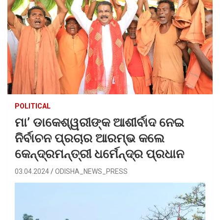
POLITICAL
ମା’ ଡାକେଶ୍ୱରୀଙ୍କ ଆଶୀର୍ବାଦ ନେଇ
ନିର୍ବାଚନ ପ୍ରଚାର ଆରମ୍ଭ କଲେ
କେନ୍ଦ୍ରମନ୍ତ୍ରୀ ଧର୍ମେନ୍ଦ୍ର ପ୍ରଧାନ
03.04.2024
ODISHA_NEWS_PRESS