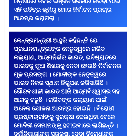
ଓଡ଼ିଶାରେ ଡବଲ ଇଞ୍ଜିନ ସରକାର କରିବା ପାଇଁ
ଏହି ପବିତ୍ର ଭୂମିରୁ ମୋର ନିର୍ବାଚନ ପ୍ରଚାର
ଆରମ୍ଭ କରାଗଲା ।
କେନ୍ଦ୍ରମନ୍ତ୍ରୀ ଆହୁରି କହିଛନ୍ତି ଯେ
ପ୍ରଧାନମନ୍ତ୍ରୀଙ୍କ ନେତୃତ୍ୱରେ ଗରିବ
କଲ୍ୟାଣ, ଆତ୍ମନିର୍ଭର ଭାରତ, ଭବିଷ୍ୟତରେ
ଭାରତକୁ ନୂଆ ଶିଖରକୁ ନେବା ହେଉଛି ନିର୍ବାଚନର
ମୂଳ ପ୍ରସଙ୍ଗ । ମୋଦୀଙ୍କ ନେତୃତ୍ୱରେ
ଭାରତ ନିଜର ସ୍ଥାନ ନିରୁପଣ କରିସାରିଛି ।
ଗୌରବଶାଳୀ ଭାରତ ଆଜି ଆତ୍ମବିଶ୍ୱାସର ସହ
ଆଗକୁ ବଢୁଛି । ଗରିବଙ୍କ କଲ୍ୟାଣ ପାଇଁ
ଅନେକ ଯୋଜନା ଆରମ୍ଭ ହୋଇଛି । ବିରୋଧୀ
ଭ୍ରଷ୍ଟାଚାରୀଙ୍କୁ ସୁରକ୍ଷା ଦେଉଥିବା ବେଳେ
ମୋଦିଜୀ ସେମାନଙ୍କୁ ହଟାଇବାରେ ଲାଗିଛନ୍ତି ।
ଦୁର୍ନୀତିକାରୀଙ୍କୁ ସୁରକ୍ଷା ଦେବା ବିରୋଧୀଙ୍କ