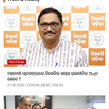
POLITICAL
ମହାନଦୀ ପ୍ରସଙ୍ଗରେ ବିଜେଡିର ଶସ୍ତା ରାଜନୀତିର ଅନ୍ତ
କେବେ ?
01.08.2026
ODISHA_NEWS_PRESS