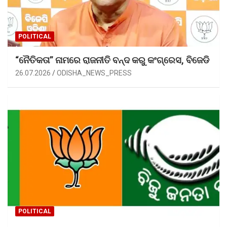
POLITICAL
“ନୈତିକତା” ନାମରେ ରାଜନୀତି ବନ୍ଦ କରୁ କଂଗ୍ରେସ, ବିଜେଡି
26.07.2026
ODISHA_NEWS_PRESS
POLITICAL