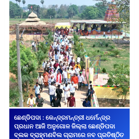
ଛେଣ୍ଡିପଦା : କେନ୍ଦ୍ରମନ୍ତ୍ରୀ ଧର୍ମେନ୍ଦ୍ର
ପ୍ରଧାନ ଆଜି ଅନୁଗୋଳ ଜିଲ୍ଲା ଛେଣ୍ଡିପଦା
ବ୍ଲକ ବ୍ରାହ୍ମଣବିଲ ଗ୍ରାମରେ ନବ ପ୍ରତିଷ୍ଠିତ