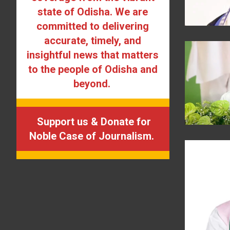
state of Odisha. We are
committed to delivering
accurate, timely, and
insightful news that matters
to the people of Odisha and
beyond.
Support us & Donate for
Noble Case of Journalism.