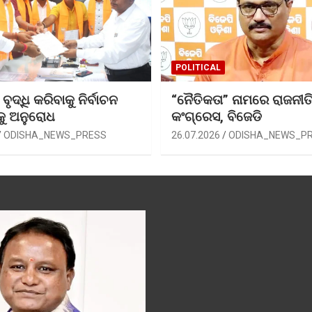
POLITICAL
ୃଦ୍ଧି କରିବାକୁ ନିର୍ବାଚନ
“ନୈତିକତା” ନାମରେ ରାଜନୀତି
କୁ ଅନୁରୋଧ
କଂଗ୍ରେସ, ବିଜେଡି
ODISHA_NEWS_PRESS
26.07.2026
ODISHA_NEWS_P