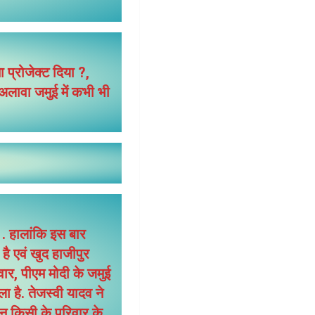
 प्रोजेक्ट दिया ?,
अलावा जमुई में कभी भी
 . हालांकि इस बार
है एवं खुद हाजीपुर
वार, पीएम मोदी के जमुई
ा है. तेजस्वी यादव ने
 न किसी के परिवार के