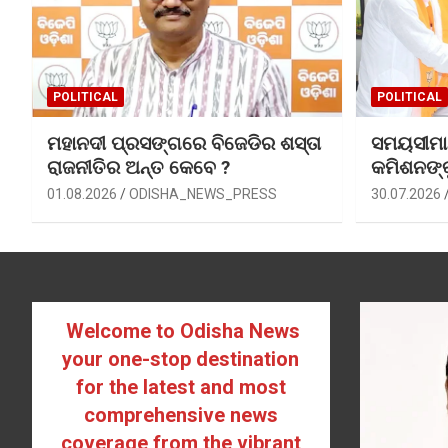
POLITICAL
POLITICAL
ମହାନଦୀ ପ୍ରସଙ୍ଗରେ ବିଜେଡିର ଶସ୍ତା
ସମୟସୀମା ବ
ରାଜନୀତିର ଅନ୍ତ କେବେ ?
କମିଶନଙ୍
01.08.2026
ODISHA_NEWS_PRESS
30.07.2026
Welcome to Odisha News
your one-stop destination
for the latest and most
comprehensive news
coverage from the vibrant