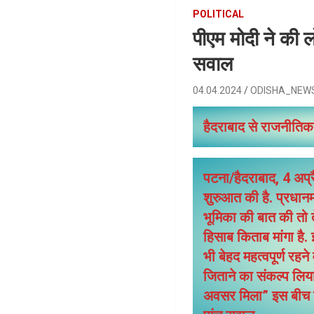
POLITICAL
पीएम मोदी ने की ल
सवाल
04.04.2024
ODISHA_NEW
हैदराबाद से राजनीतिक 
पटना/हैदराबाद, 4 अप्
शुरुआत की है. प्रधानम
भूमिका की बात की तो त
हिसाब किताब मांगा है.
भी बेहद महत्वपूर्ण रहने
जिताने का संकल्प लिया
अवसर मिला” इस बीच बिह