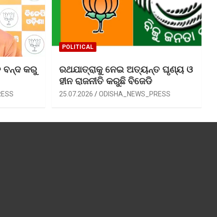
POLITICAL
 ବନ୍ଦ କରୁ
ରଥଯାତ୍ରାକୁ ନେଇ ଅତ୍ୟନ୍ତ ଘୃଣ୍ୟ ଓ
ହୀନ ରାଜନୀତି କରୁଛି ବିଜେଡି
RESS
25.07.2026
ODISHA_NEWS_PRESS