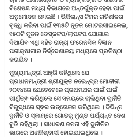
ବିଶେଷଜ୍ଞ ମଧ୍ୟ ବିଭାଗରେ ଅନ୍ତର୍ଭୁକ୍ତ ହେବା ପାଇଁ
ଅନୁମୋଦନ ହୋଇଛି । ଭିଜିଲାନ୍ସ ଟିମର ଗତିଶୀଳତା
ବୃଦ୍ଧି କରିବା ପାଇଁ ୧୩୫ଟି ନୂତନ ମୋଟରସାଇକେଲ,
୧୫୦ଟି ନୂତନ ଡେସ୍କଟପ/ଲାପଟପ ଯୋଗାଇ
ଦିଆଯିବ ଏଥି ସହିତ ରାଜ୍ୟ ଫରେନସିକ ବିଜ୍ଞାନ
ପରୀକ୍ଷାଗାର ନିର୍ଦ୍ଦେଶାଳୟ ମଧ୍ୟରେ ପ୍ରତିଷ୍ଠା
କରାଯିବ ।
ମୁଖ୍ୟମନ୍ତ୍ରୀ ଆହୁରି କହିଥିଲେ ଯେ
ପ୍ରଧାନମନ୍ତ୍ରୀ ଶ୍ରୀଯୁକ୍ତ ନରେନ୍ଦ୍ର ମୋଦୀଜୀ
୨୦୧୪ରେ ଯେତେବେଳେ ପ୍ରଥମଥର ପାଇଁ ପାଇଁ
ପାର୍ଥିତ୍ଵ କରିଥିଲେ ସେ ସମୟରେ ଚାଲିଥିବା ଦୁର୍ନୀତି
ବିରୁଦ୍ଧରେ ସ୍ଵର ଉତ୍ତୋଳନ କରିଥିଲେ । ବିଭିନ୍ନ
ଦୁର୍ନୀତି ଓ ସ୍କାମ୍‌ରେ ଗୋଡରୁ ମୁଣ୍ଡ ପର୍ଯ୍ୟନ୍ତ ଦେଶ
ବୁଡି ରହିଥିଲା । ସାଧାରଣ ଜନତା ଏହି ଦୁର୍ନୀତିର
ଭାରରେ ଅଣନିଶ୍ବାସୀ ହୋଇଯାଇଥିଲେ ।