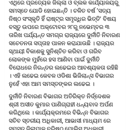
ଏଥିରେ ପ୍ରତ୍ୟେକ ଜିଲ୍ଲା ଓ ବ୍ଲକ କାର୍ଯ୍ୟାଳୟରୁ
ସମସ୍ତେ ଯୋଡି ହୋଇଛନ୍ତି । ଚଳିତ ବର୍ଷ ‘ସତ୍ୟ
ନିଷ୍ଠ ସଂସ୍କୃତି ହିଁ ରାଷ୍ଟ୍ର ସମୃଦ୍ଧିର ଭିତ୍ତି’ ବିଷୟ
ବସ୍ତୁ ଉପରେ ଅକ୍ଟୋବର ୨୮ରୁ ନଭେମ୍ବର ୩
ତାରିଖ ପର୍ଯ୍ୟନ୍ତ ସମଗ୍ର ରାଜ୍ୟରେ ଦୁର୍ନୀତି ନିବାରଣ
ସଚେତନତା ସପ୍ତାହ ପାଳନ କରାଯାଉଛି । ରାଜ୍ୟର
ସ୍ଥାୟୀ ବିକାଶକୁ ସୁନିଶ୍ଚିତ କରିବା ଓ ଗରିବ
ଲୋକଙ୍କ ମୁହଁରେ ହସ ଆଣିବା ପାଇଁ ଦୁର୍ନୀତି
ବିରୋଧରେ ନିରନ୍ତର ଲଢେଇର ଆବଶ୍ୟକତା ରହିଛି
। ଏହି ଲଢେଇ କେବଳ ଓଡିଶା ଭିଜିଲାନ୍ସ ବିଭାଗର
ନୁହେଁ ଏହା ଆମ ସମସ୍ତଙ୍କର ଲଢେଇ ।
ଦୁର୍ନୀତି ନିବାରଣ ବିଭାଗର ଅତିରିକ୍ତ ନିର୍ଦ୍ଦେଶକ
ଶ୍ରୀ ଅସୀତ କୁମାର ପାଣିଗ୍ରାହୀ ଧନ୍ୟବାଦ ଅର୍ପଣ
କରିଥିଲେ । କାର୍ଯ୍ୟକ୍ରମରେ ବିଭିନ୍ନ ବିଭାଗର
ସଚିବ ସ୍ତରୀୟ ଅଧିକାରୀ, ଆଭାସୀ ମାଧ୍ୟମ ରେ
ସମସ୍ତ ଜିଲାପାଳ,ବରିଷ୍ଠ ପୋଲିସ ଅଧିକାରୀ,