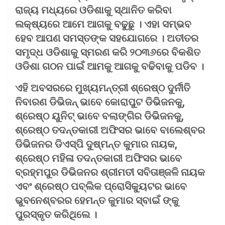
ରାଜ୍ୟ ମଧ୍ୟରେ ଓଡିଶାକୁ ସ୍ଥାନିତ କରିବା
ଲକ୍ଷ୍ୟରେ ଆମେ ଆଗକୁ ବଢୁଛୁ । ଏହା ସମ୍ଭବ
ହେବ ଆପଣ ସମସ୍ତଙ୍କ ସହଯୋଗରେ । ଅତୀତର
ସମୃଦ୍ଧ ଓଡିଶାକୁ ସ୍ମରଣ କରି ୨୦୩୬ରେ ବିକଶିତ
ଓଡିଶା ଗଠନ ପାଇଁ ଆମକୁ ଆଗକୁ ବଢିବାକୁ ପଡିବ ।
ଏହି ଅବସରରେ ମୁଖ୍ୟମନ୍ତ୍ରୀ ଶ୍ରେଷ୍ଠ ଦୁର୍ନୀତି
ନିବାରଣ ଡିଭିଜନ୍ ଭାବେ କୋରାପୁଟ ଡିଭିଜନକୁ,
ଶ୍ରେଷ୍ଠ ୟୁନିଟ୍ ଭାବେ ବଲାଙ୍ଗିର ଡିଭିଜନକୁ,
ଶ୍ରେଷ୍ଠ ତଦନ୍ତକାରୀ ଅଫିସର ଭାବେ ବାଲେଶ୍ବର
ଡିଭିଜନର ଡିଏସ୍‌ପି ଦୁଷ୍ମନ୍ତ କୁମାର ନାୟକ,
ଶ୍ରେଷ୍ଠ ମହିଳା ତଦନ୍ତକାରୀ ଅଫିସର ଭାବେ
ବ୍ରହ୍ମପୁର ଡିଭିଜନର ଶ୍ରୀମତୀ ସବିତାଞ୍ଜଳି ନାୟକ
ଏବଂ ଶ୍ରେଷ୍ଠ ପବ୍ଲିକ ପ୍ରୋସିକ୍ୟୁଟର ଭାବେ
ଭୁବନେଶ୍ବରର ହେମନ୍ତ କୁମାର ସ୍ବାଇଁ ଙ୍କୁ
ପୁରସ୍କୃତ କରିଥିଲେ ।