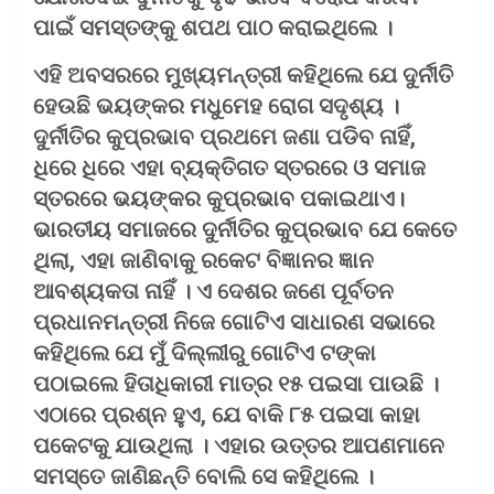
ପାଇଁ ସମସ୍ତଙ୍କୁ ଶପଥ ପାଠ କରାଇଥିଲେ ।
ଏହି ଅବସରରେ ମୁଖ୍ୟମନ୍ତ୍ରୀ କହିଥିଲେ ଯେ ଦୁର୍ନୀତି
ହେଉଛି ଭୟଙ୍କର ମଧୁମେହ ରୋଗ ସଦୃଶ୍ୟ ।
ଦୁର୍ନୀତିର କୁପ୍ରଭାବ ପ୍ରଥମେ ଜଣା ପଡିବ ନାହିଁ,
ଧିରେ ଧିରେ ଏହା ବ୍ୟକ୍ତିଗତ ସ୍ତରରେ ଓ ସମାଜ
ସ୍ତରରେ ଭୟଙ୍କର କୁପ୍ରଭାବ ପକାଇଥାଏ।
ଭାରତୀୟ ସମାଜରେ ଦୁର୍ନୀତିର କୁପ୍ରଭାବ ଯେ କେତେ
ଥିଲା, ଏହା ଜାଣିବାକୁ ରକେଟ ବିଜ୍ଞାନର ଜ୍ଞାନ
ଆବଶ୍ୟକତା ନାହିଁ । ଏ ଦେଶର ଜଣେ ପୂର୍ବତନ
ପ୍ରଧାନମନ୍ତ୍ରୀ ନିଜେ ଗୋଟିଏ ସାଧାରଣ ସଭାରେ
କହିଥିଲେ ଯେ ମୁଁ ଦିଲ୍ଲୀରୁ ଗୋଟିଏ ଟଙ୍କା
ପଠାଇଲେ ହିତାଧିକାରୀ ମାତ୍ର ୧୫ ପଇସା ପାଉଛି ।
ଏଠାରେ ପ୍ରଶ୍ନ ହୁଏ, ଯେ ବାକି ୮୫ ପଇସା କାହା
ପକେଟକୁ ଯାଉଥିଲା । ଏହାର ଉତ୍ତର ଆପଣମାନେ
ସମସ୍ତେ ଜାଣିଛନ୍ତି ବୋଲି ସେ କହିଥିଲେ ।