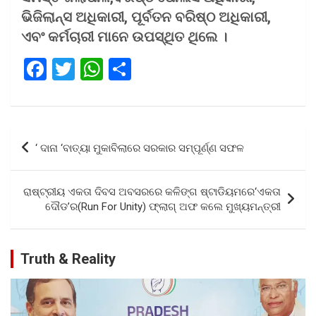
ଭିଜିଲାନ୍ସ ଅଧିକାରୀ, ପୂର୍ବତନ ବରିଷ୍ଠ ଅଧିକାରୀ,
ଏବଂ କର୍ମଚାରୀ ମାନେ ଉପସ୍ଥିତ ଥିଲେ ।
F
T
W
S
a
wi
h
h
ce
tt
at
ar
b
er
s
e
Post
‘ ଦାନା ‘ବାତ୍ୟା ମୁକାବିଲାରେ ସରକାର ସମ୍ପୂର୍ଣ୍ଣ ସଫଳ
o
A
navigation
o
p
ରାଷ୍ଟ୍ରୀୟ ଏକତା ଦିବସ ଅବସରରେ କଳିଙ୍ଗ ଷ୍ଟାଡିୟମରେ‘ଏକତା
k
p
ଦୌଡ’ର(Run For Unity) ଫ୍ଲାଗ୍ ଅଫ କଲେ ମୁଖ୍ୟମନ୍ତ୍ରୀ
Truth & Reality