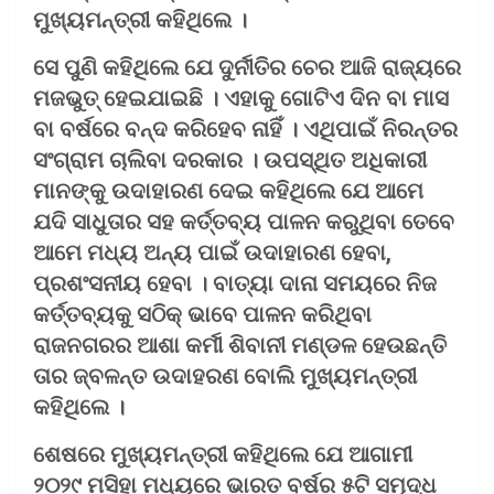
ମୁଖ୍ୟମନ୍ତ୍ରୀ କହିଥିଲେ ।
ସେ ପୁଣି କହିଥିଲେ ଯେ ଦୁର୍ନୀତିର ଚେର ଆଜି ରାଜ୍ୟରେ
ମଜଭୁତ୍ ହେଇଯାଇଛି । ଏହାକୁ ଗୋଟିଏ ଦିନ ବା ମାସ
ବା ବର୍ଷରେ ବନ୍ଦ କରିହେବ ନାହିଁ । ଏଥିପାଇଁ ନିରନ୍ତର
ସଂଗ୍ରାମ ଚାଲିବା ଦରକାର । ଉପସ୍ଥିତ ଅଧିକାରୀ
ମାନଙ୍କୁ ଉଦାହାରଣ ଦେଇ କହିଥିଲେ ଯେ ଆମେ
ଯଦି ସାଧୁତାର ସହ କର୍ତ୍ତବ୍ୟ ପାଳନ କରୁଥିବା ତେବେ
ଆମେ ମଧ୍ୟ ଅନ୍ୟ ପାଇଁ ଉଦାହାରଣ ହେବା,
ପ୍ରଶଂସନୀୟ ହେବା । ବାତ୍ୟା ଦାନା ସମୟରେ ନିଜ
କର୍ତ୍ତବ୍ୟକୁ ସଠିକ୍ ଭାବେ ପାଳନ କରିଥିବା
ରାଜନଗରର ଆଶା କର୍ମୀ ଶିବାନୀ ମଣ୍ଡଳ ହେଉଛନ୍ତି
ତାର ଜ୍ବଳନ୍ତ ଉଦାହରଣ ବୋଲି ମୁଖ୍ୟମନ୍ତ୍ରୀ
କହିଥିଲେ ।
ଶେଷରେ ମୁଖ୍ୟମନ୍ତ୍ରୀ କହିଥିଲେ ଯେ ଆଗାମୀ
୨୦୨୯ ମସିହା ମଧ୍ୟରେ ଭାରତ ବର୍ଷର ୫ଟି ସମୃଦ୍ଧ