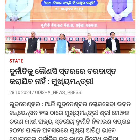
STATE
ଦୁର୍ନୀତିକୁ କୌଣସି ସ୍ତରରେ ବରଦାସ୍ତ
କରାଯିବ ନାହିଁ : ମୁଖ୍ୟମନ୍ତ୍ରୀ
28.10.2024
ODISHA_NEWS_PRESS
ଭୁବନେଶ୍ଵର : ଆଜି ଭୁବନେଶ୍ବର ଲୋକସେବା ଭବନ
କନ୍‌ଭେନ୍‌ସନ ହଲ ଠାରେ ମୁଖ୍ୟମନ୍ତ୍ରୀ ଶ୍ରୀ ମୋହନ
ଚରଣ ମାଝୀ ରାଜ୍ୟ ସ୍ତରୀୟ ଦୁର୍ନୀତି ନିବାରଣ ସପ୍ତାହ
୨୦୨୪ ପାଳନ ଅବସରରେ ମୁଖ୍ୟ ଅତିଥି ଭାବେ
ଯୋଗଦେଇ ଦୁର୍ନୀତିକୁ ଦୃଢ ଭାବେ ବିରୋଧ କରିବା