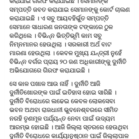
କରାଯାଇ ଗିରଫ କରାଯାଇଛି । ସେମାନଙ୍କ
ସମ୍ପତ୍ତି ଜବତ କରାଯାଇ ସେମାନଙ୍କୁ କୋର୍ଟ ଚାଲଣ
କରାଯାଇଛି । ଏ ସବୁ ଆୟବହିର୍ଭୁତ ସମ୍ପତ୍ତି
ସେମାନେ ସାଧାରଣ ଜନତାଙ୍କ ଟଙ୍କାରେ ଠୁଳ
କରିଥିଲେ । ବିଭିନ୍ନ ଭିତ୍ତିଭୂମି କାମ ସବୁ
ନିମ୍ନମାନର ହେଉଥିଲା । ସରକାରୀ ଅର୍ଥ ବାଟ
ମାରଣା ହେଉଥିଲା । କେବଳ ମୁଖ୍ୟ ଯନ୍ତ୍ରୀ ନୁହେଁ
ବିଭିନ୍ନ ବର୍ଗର ପ୍ରାୟ ୨୦ ଜଣ ଅଧିକାରୀଙ୍କୁ ଦୁର୍ନୀତି
ଅଭିଯୋଗରେ ଗିରଫ କରାଯାଇଛି ।
ସେ କାଳ ପଖାଳ ଆଉ ନାହିଁ । ଦୁର୍ନୀତି ଆଜି
ଦୁର୍ନୀତିଖୋରଙ୍କ ପାଇଁ ଇତିହାସ ହୋଇ ସାରିଛି ।
ଦୁର୍ନୀତି ବିରୋଧରେ ଲଢେଇ କେବଳ ଲୋକସେବା
ଭବନ ଅଥବା ରାଜଧାନୀ ଭୁବନେଶ୍ବରରେ ସୀମିତ
ନରହି ତୃଣମୂଳ ପର୍ଯ୍ୟନ୍ତ ନେବା ପାଇଁ ଉଦ୍ୟମ
ଆରମ୍ଭ ହୋଇଛି । ଆଜି ଜିଲ୍ଲା ସ୍ତରରେ ହେଉଥିବା
ଦୁର୍ନୀତି ବିରୋଧରେ କାର୍ଯ୍ୟାନୁଷ୍ଠାନ ପାଇଁ ଜିଲ୍ଲାପାଳ