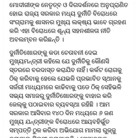
ମୋଦୀଜୀଙ୍କ ନେତୃତ୍ବ ଓ ଦିଗଦର୍ଶନରେ ଅନୁପ୍ରାଣିତ
ହୋଇ ରାଜ୍ୟ ସରକାର ମଧ୍ୟ ଦୁର୍ନୀତି ବିରୋଧରେ
ସଂଗ୍ରାମକୁ ଶାସନର ମୁଖ୍ୟ ଲକ୍ଷ୍ୟ ଭାବେ ଗ୍ରହଣ
କରି ଏହା ବିରୋଧରେ ଶୂନ୍ୟ ସହନଶୀଳତା ନୀତି
ଅବଲମ୍ବନ କରିଛନ୍ତି ।
ଦୁର୍ନୀତିଖୋରଙ୍କୁ କଡା ଚେତାବନୀ ଦେଇ
ମୁଖ୍ୟମନ୍ତ୍ରୀ କହିଲେ ଯେ ଦୁର୍ନୀତିକୁ କୌଣସି
ସ୍ତରରେ ବରଦାସ୍ତ କରାଯିବ ନାହିଁ। କର୍କଟ ରୋଗକୁ
ଠିକ୍‌ କରିବାକୁ ହେଲେ ଯେଭଳି ପ୍ରଭାବିତ ସ୍ଥାନକୁ
ସର୍ଜରୀ ମାଧ୍ୟମରେ କାଢିବାକୁ ପଡେ ଠିକ୍ ସେହିଭଳି
ସଭ୍ୟ ସମାଜରୁ ଦୁର୍ନୀତିଖୋରଙ୍କୁ ବାହାର କରି
ଜେଲ୍‌କୁ ପଠାଇବାର ବ୍ୟବସ୍ଥା ରହିଛି । ଆମ
ସରକାର ଆସିବାର ୧୪୦ ଦିନ ମଧ୍ୟରେ ୬ ଜଣ
ମୁଖ୍ୟ ଯନ୍ତ୍ରୀଙ୍କ ବିରୋଧରେ ଆୟବହିର୍ଭୁତ
ସମ୍ପତ୍ତି ଠୁଳ କରିବା ଅଭିଯୋଗ ମାମଲା ରୁଜ୍ଜୁ