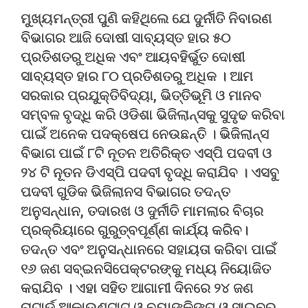
ମୁଖ୍ୟମନ୍ତ୍ରୀ ପୁଣି କହିଥିଲେ ଯେ ଦୁର୍ନୀତି ନିବାରଣ
ବିଭାଗର ଆଜି ଦୋଷୀ ସାବ୍ୟସ୍ତ ହାର ୫୦
ପ୍ରତିଶତରୁ ଅଧିକ ଏବଂ ଆୟବହିର୍ଭୁତ ଦୋଷୀ
ସାବ୍ୟସ୍ତ ହାର ୮୦ ପ୍ରତିଶତରୁ ଅଧିକ । ଆମ
ସରକାର ପ୍ରଯୁକ୍ତିବିଦ୍ୟା, ଭିତ୍ତିଭୂମି ଓ ମାନବ
ସମ୍ବଳ ବୃଦ୍ଧି କରି ଓଡିଶା ଭିଜିଲାନ୍ସକୁ ସୁଦୃଢ କରିବା
ପାଇଁ ଅନେକ ପଦକ୍ଷେପ ନେଉଛନ୍ତି । ଭିଜିଲାନ୍ସ
ବିଭାଗ ପାଇଁ ୮ଟି ନୂତନ ଅତିରିକ୍ତ ଏସ୍‌ପି ପଦବୀ ଓ
୨୪ ଟି ନୂତନ ଡିଏସ୍‌ପି ପଦବୀ ବୃଦ୍ଧି କରାଯିବ । ଏସବୁ
ପଦବୀ ଗୁଡିକ ଭିଜିଲାନସ ବିଭାଗର ତଦନ୍ତ
ଅନୁସନ୍ଧାନ, ତଦାରଖ ଓ ଦୁର୍ନୀତି ମାମଲାର ବିଚାର
ପ୍ରକ୍ରିୟାରେ ଗୁରୁତ୍ବପୂର୍ଣ୍ଣ କାର୍ଯ୍ୟ କରିବ।
ତଦନ୍ତ ଏବଂ ଅନୁସନ୍ଧାନରେ ସହାୟତା କରିବା ପାଇଁ
୧୬ ଜଣ ସବ୍‌ଇନସିପେକ୍ଟରଙ୍କୁ ମଧ୍ୟ ନିୟୋଜିତ
କରାଯିବ । ଏହା ସହିତ ଆଗାମୀ ଦିନରେ ୨୪ ଜଣ
ଚାଟାର୍ଡ ଆକାଉଣ୍ଟାଟ ଓ ବ୍ୟାଙ୍କିଙ୍ଗ ଓ ସାଇବର