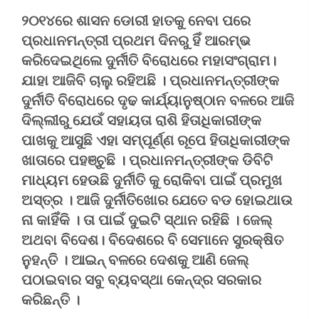
୨୦୧୪ରେ ଶାସନ ଡୋରୀ ହାତକୁ ନେବା ପରେ
ପ୍ରଧାନମନ୍ତ୍ରୀ ପ୍ରଥମ ଦିନରୁ ହିଁ ଆରମ୍ଭ
କରିଦେଇଥିଲେ ଦୁର୍ନୀତି ବିରୋଧରେ ମହାସଂଗ୍ରାମ।
ଯାହା ଆଜିବି ଚାଲୁ ରହିଅଛି । ପ୍ରଧାନମନ୍ତ୍ରୀଙ୍କ
ଦୁର୍ନୀତି ବିରୋଧରେ ଦୃଢ କାର୍ଯ୍ୟାନୁଷ୍ଠାନ ବଳରେ ଆଜି
ଦିଲ୍ଲୀରୁ ଯେଉଁ ସହାୟତା ରାଶି ହିତାଧିକାରୀଙ୍କ
ପାଖକୁ ଆସୁଛି ଏହା ସମ୍ପୂର୍ଣ୍ଣ ରୂପେ ହିତାଧିକାରୀଙ୍କ
ଖାତାରେ ପହଞ୍ଚୁଛି । ପ୍ରଧାନମନ୍ତ୍ରୀଙ୍କ ଡିବିଟି
ମାଧ୍ୟମ ହେଉଛି ଦୁର୍ନୀତି କୁ ରୋକିବା ପାଇଁ ପ୍ରମୁଖ
ଅସ୍ତ୍ର । ଆଜି ଦୁର୍ନୀତିଖୋର ଯେତେ ବଡ ହୋଇଥାଉ
ନା କାହିଁକି । ତା ପାଇଁ ଦୁଇଟି ସ୍ଥାନ ରହିଛି । ଜେଲ୍‌
ଅଥବା ବିଦେଶ। ବିଦେଶରେ ବି ସେମାନେ ସୁରକ୍ଷିତ
ନୁହନ୍ତି । ଆଇନ୍‌ ବଳରେ ଦେଶକୁ ଆଣି ଜେଲ୍‌
ପଠାଇବାର ସବୁ ବ୍ୟବସ୍ଥା କେନ୍ଦ୍ର ସରକାର
କରିଛନ୍ତି ।