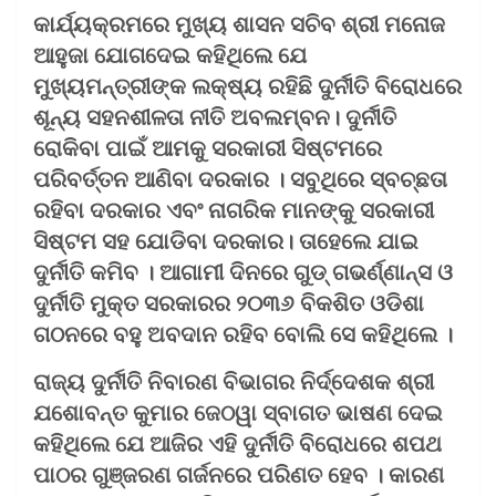
କାର୍ଯ୍ୟକ୍ରମରେ ମୁଖ୍ୟ ଶାସନ ସଚିବ ଶ୍ରୀ ମନୋଜ
ଆହୁଜା ଯୋଗଦେଇ କହିଥିଲେ ଯେ
ମୁଖ୍ୟମନ୍ତ୍ରୀଙ୍କ ଲକ୍ଷ୍ୟ ରହିଛି ଦୁର୍ନୀତି ବିରୋଧରେ
ଶୂନ୍ୟ ସହନଶୀଳତା ନୀତି ଅବଲମ୍ବନ। ଦୁର୍ନୀତି
ରୋକିବା ପାଇଁ ଆମକୁ ସରକାରୀ ସିଷ୍ଟମରେ
ପରିବର୍ତ୍ତନ ଆଣିବା ଦରକାର । ସବୁଥିରେ ସ୍ବଚ୍ଛତା
ରହିବା ଦରକାର ଏବଂ ନାଗରିକ ମାନଙ୍କୁ ସରକାରୀ
ସିଷ୍ଟମ ସହ ଯୋଡିବା ଦରକାର। ତାହେଲେ ଯାଇ
ଦୁର୍ନୀତି କମିବ । ଆଗାମୀ ଦିନରେ ଗୁଡ୍ ଗଭର୍ଣ୍ଣାନ୍ସ ଓ
ଦୁର୍ନୀତି ମୁକ୍ତ ସରକାରର ୨୦୩୬ ବିକଶିତ ଓଡିଶା
ଗଠନରେ ବହୁ ଅବଦାନ ରହିବ ବୋଲି ସେ କହିଥିଲେ ।
ରାଜ୍ୟ ଦୁର୍ନୀତି ନିବାରଣ ବିଭାଗର ନିର୍ଦ୍ଦେଶକ ଶ୍ରୀ
ଯଶୋବନ୍ତ କୁମାର ଜେଠୱା ସ୍ବାଗତ ଭାଷଣ ଦେଇ
କହିଥିଲେ ଯେ ଆଜିର ଏହି ଦୁର୍ନୀତି ବିରୋଧରେ ଶପଥ
ପାଠର ଗୁଞ୍ଜରଣ ଗର୍ଜନରେ ପରିଣତ ହେବ । କାରଣ