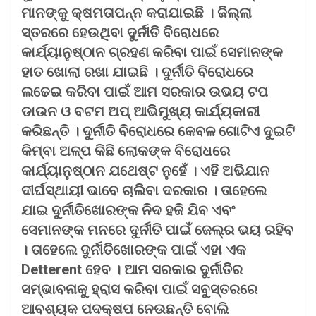
ମାନଙ୍କୁ କ୍ଷମତାପନ୍ନ କରାଯାଇଛି । ଜିଲ୍ଲା
ସ୍ତରରେ ହେଉଥିବା ଦୁର୍ନୀତି ବିରୋଧରେ
କାର୍ଯ୍ୟାନୁଷ୍ଠାନ ଗ୍ରହଣ କରିବା ପାଇଁ ସେମାନଙ୍କ
ହାତ ଖୋଲା ରଖା ଯାଇଛି । ଦୁର୍ନୀତି ବିରୋଧରେ
ଲଢେଇ କରିବା ପାଇଁ ଆମ ସରକାର ଉଭୟ ଟପ
ଡାଉନ ଓ ବଟମ ଅପ୍‌ ଆଭିମୁଖ୍ୟ କାର୍ଯ୍ୟକାରୀ
କରିଛନ୍ତି । ଦୁର୍ନୀତି ବିରୋଧରେ କେବଳ ଗୋଟିଏ ଦୁଇଟି
କିମ୍ବା ଅଳ୍ପ କିଛି ଲୋକଙ୍କ ବିରୋଧରେ
କାର୍ଯ୍ୟାନୁଷ୍ଠାନ ଯଥେଷ୍ଟ ନୁହେଁ । ଏହି ଅଭିଯାନ
ଦୀର୍ଘସ୍ଥାୟୀ ଭାବେ ଚାଲିବା ଦରକାର । ତାହେଲେ
ଯାଇ ଦୁର୍ନୀତିଖୋରଙ୍କ ନିଦ ହଜି ଯିବ ଏବଂ
ସେମାନଙ୍କ ମନରେ ଦୁର୍ନୀତି ପାଇଁ ଜେଲ୍‌ର ଭୟ ରହିବ
। ତାହେଲେ ଦୁର୍ନୀତିଖୋରଙ୍କ ପାଇଁ ଏହା ଏକ
Detterent ହେବ । ଆମ ସରକାର ଦୁର୍ନୀତିର
ସମ୍ଭାବନାକୁ ହ୍ରାସ କରିବା ପାଇଁ ସବୁସ୍ତରରେ
ଆବଶ୍ୟକ ପଦକ୍ଷପ ନେଉଛନ୍ତି ବୋଲି