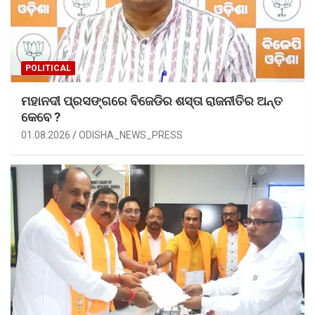
POLITICAL
ମହାନଦୀ ପ୍ରସଙ୍ଗରେ ବିଜେଡିର ଶସ୍ତା ରାଜନୀତିର ଅନ୍ତ
କେବେ ?
01.08.2026
ODISHA_NEWS_PRESS