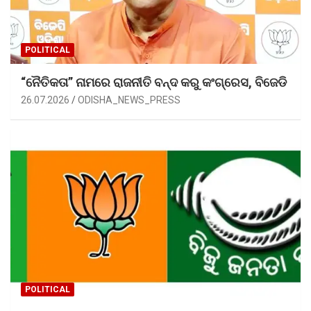
POLITICAL
“ନୈତିକତା” ନାମରେ ରାଜନୀତି ବନ୍ଦ କରୁ କଂଗ୍ରେସ, ବିଜେଡି
26.07.2026
ODISHA_NEWS_PRESS
POLITICAL