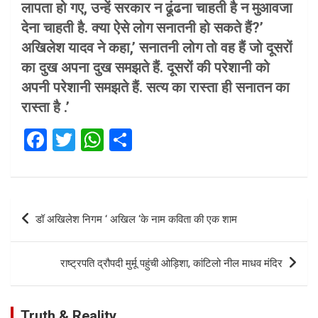
लापता हो गए, उन्हें सरकार न ढूंढना चाहती है न मुआवजा
देना चाहती है. क्या ऐसे लोग सनातनी हो सकते हैं?’
अखिलेश यादव ने कहा,’ सनातनी लोग तो वह हैं जो दूसरों
का दुख अपना दुख समझते हैं. दूसरों की परेशानी को
अपनी परेशानी समझते हैं. सत्य का रास्ता ही सनातन का
रास्ता है .’
F
T
W
S
a
wi
h
h
ce
tt
at
ar
b
er
s
e
Post
डॉ अखिलेश निगम ‘ अखिल ‘के नाम कविता की एक शाम
o
A
navigation
o
p
राष्ट्रपति द्रौपदी मुर्मू पहुंची ओड़िशा, कांटिलो नील माधव मंदिर
k
p
Truth & Reality