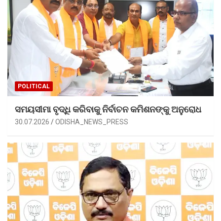
POLITICAL
ସମୟସୀମା ବୃଦ୍ଧି କରିବାକୁ ନିର୍ବାଚନ କମିଶନଙ୍କୁ ଅନୁରୋଧ
30.07.2026
ODISHA_NEWS_PRESS