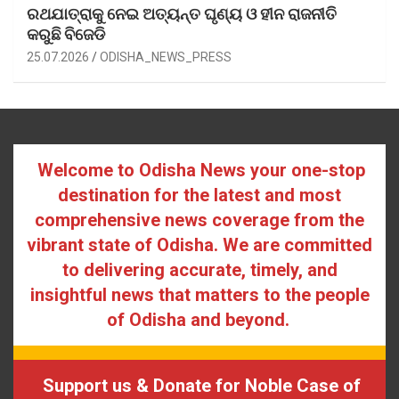
ରଥଯାତ୍ରାକୁ ନେଇ ଅତ୍ୟନ୍ତ ଘୃଣ୍ୟ ଓ ହୀନ ରାଜନୀତି
କରୁଛି ବିଜେଡି
25.07.2026
ODISHA_NEWS_PRESS
Welcome to Odisha News your one-stop
destination for the latest and most
comprehensive news coverage from the
vibrant state of Odisha. We are committed
to delivering accurate, timely, and
insightful news that matters to the people
of Odisha and beyond.
Support us & Donate for Noble Case of