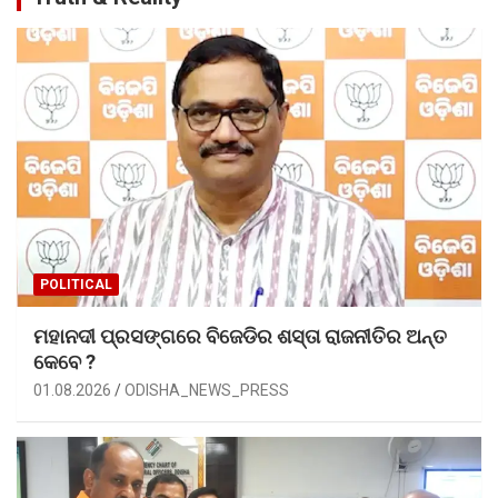
POLITICAL
ମହାନଦୀ ପ୍ରସଙ୍ଗରେ ବିଜେଡିର ଶସ୍ତା ରାଜନୀତିର ଅନ୍ତ
କେବେ ?
01.08.2026
ODISHA_NEWS_PRESS