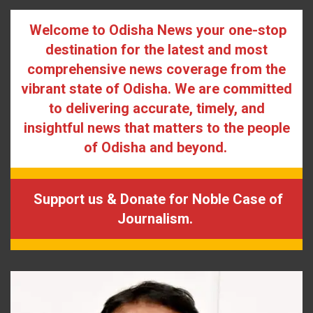
Welcome to Odisha News your one-stop
destination for the latest and most
comprehensive news coverage from the
vibrant state of Odisha. We are committed
to delivering accurate, timely, and
insightful news that matters to the people
of Odisha and beyond.
Support us & Donate for Noble Case of
Journalism.