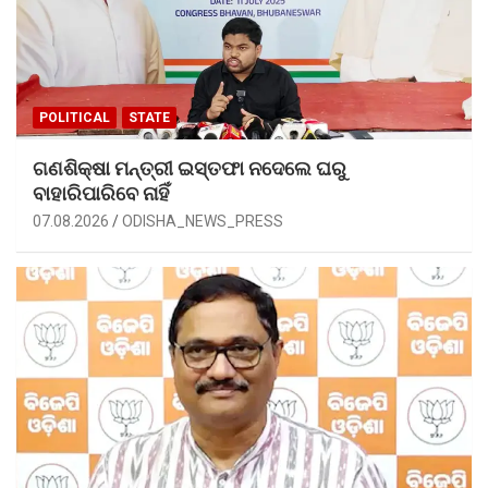
POLITICAL
STATE
ଗଣଶିକ୍ଷା ମନ୍ତ୍ରୀ ଇସ୍ତଫା ନଦେଲେ ଘରୁ
ବାହାରିପାରିବେ ନାହିଁ
07.08.2026
ODISHA_NEWS_PRESS