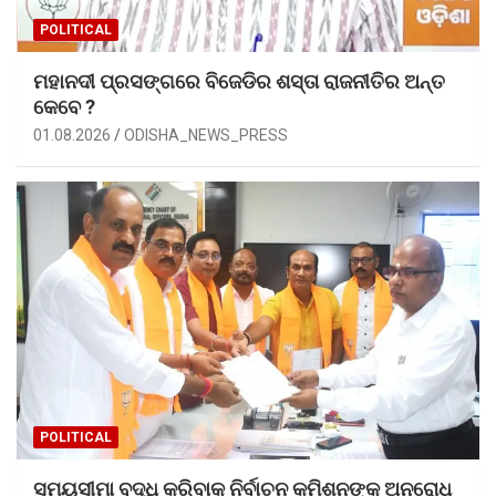
POLITICAL
ମହାନଦୀ ପ୍ରସଙ୍ଗରେ ବିଜେଡିର ଶସ୍ତା ରାଜନୀତିର ଅନ୍ତ
କେବେ ?
01.08.2026
ODISHA_NEWS_PRESS
POLITICAL
ସମୟସୀମା ବୃଦ୍ଧି କରିବାକୁ ନିର୍ବାଚନ କମିଶନଙ୍କୁ ଅନୁରୋଧ