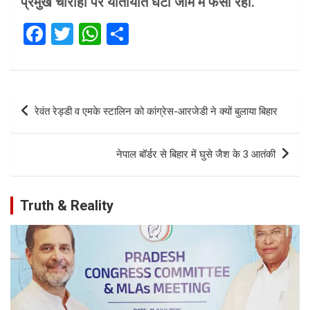
प्रमुख चौराहों पर यातायात घंटों जाम में फंसा रहा.
F
T
W
S
a
wi
h
h
ce
tt
at
ar
b
er
s
e
Post
रेवंत रेड्डी व एमके स्टालिन को कांग्रेस-आरजेडी ने क्यों बुलाया बिहार
o
A
navigation
o
p
नेपाल बॉर्डर से बिहार में घुसे जैश के 3 आतंकी
k
p
Truth & Reality