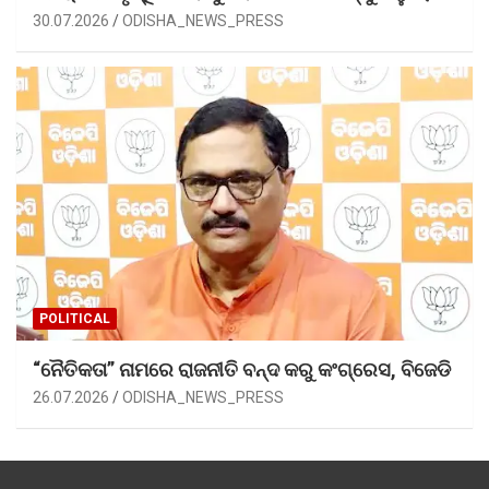
30.07.2026
ODISHA_NEWS_PRESS
POLITICAL
“ନୈତିକତା” ନାମରେ ରାଜନୀତି ବନ୍ଦ କରୁ କଂଗ୍ରେସ, ବିଜେଡି
26.07.2026
ODISHA_NEWS_PRESS