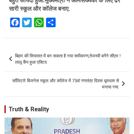
बहुत फायदा हुआ.मुख्यमंत्री ने अल्पसंख्यकों के लिए ढेर
सारी स्कूल और कॉलेज बनाए.
F
T
W
S
a
wi
h
h
ce
tt
at
ar
b
er
s
e
Post
बिहार की सियासत में बन सकता है नया समीकरण,तेजस्वी बनेंगे सीएम !
o
A
navigation
लालू कैंप हुआ एक्टिव.
o
p
k
p
सॉलिटारे बिजनेस स्कूल और कॉलेज में 75वां गणतंत्र दिवस धूमधाम से
मनाया गया.
Truth & Reality