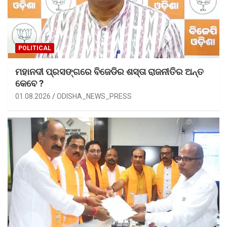
POLITICAL
ମହାନଦୀ ପ୍ରସଙ୍ଗରେ ବିଜେଡିର ଶସ୍ତା ରାଜନୀତିର ଅନ୍ତ
କେବେ ?
01.08.2026
ODISHA_NEWS_PRESS