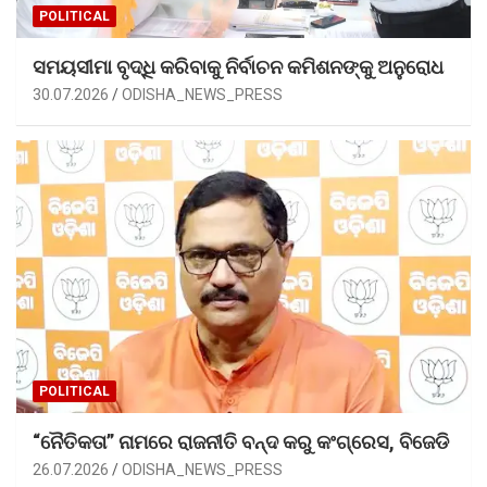
POLITICAL
ସମୟସୀମା ବୃଦ୍ଧି କରିବାକୁ ନିର୍ବାଚନ କମିଶନଙ୍କୁ ଅନୁରୋଧ
30.07.2026
ODISHA_NEWS_PRESS
POLITICAL
“ନୈତିକତା” ନାମରେ ରାଜନୀତି ବନ୍ଦ କରୁ କଂଗ୍ରେସ, ବିଜେଡି
26.07.2026
ODISHA_NEWS_PRESS