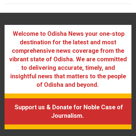
Welcome to Odisha News your one-stop
destination for the latest and most
comprehensive news coverage from the
vibrant state of Odisha. We are committed
to delivering accurate, timely, and
insightful news that matters to the people
of Odisha and beyond.
Support us & Donate for Noble Case of
Journalism.