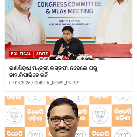
POLITICAL
STATE
ଗଣଶିକ୍ଷା ମନ୍ତ୍ରୀ ଇସ୍ତଫା ନଦେଲେ ଘରୁ
ବାହାରିପାରିବେ ନାହିଁ
07.08.2026
ODISHA_NEWS_PRESS