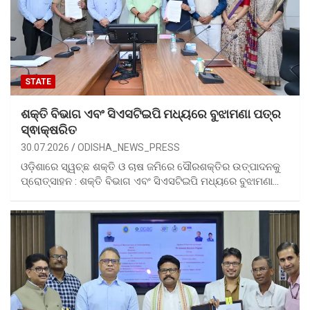
STATE
ଶକ୍ତି ବିଭାଗ ଏବଂ ସିଏସଟିଇପି ମଧ୍ୟରେ ବୁଝାମଣା ପତ୍ର
ସ୍ଵାକ୍ଷରିତ
30.07.2026
ODISHA_NEWS_PRESS
ଓଡ଼ିଶାରେ ସ୍ୱଚ୍ଛ ଶକ୍ତି ଓ ଚାଷ ଜମିରେ ସୌରଶକ୍ତିର ଉତ୍ପାଦନକୁ
ପ୍ରୋତ୍ସାହନ : ଶକ୍ତି ବିଭାଗ ଏବଂ ସିଏସଟିଇପି ମଧ୍ୟରେ ବୁଝାମଣା…