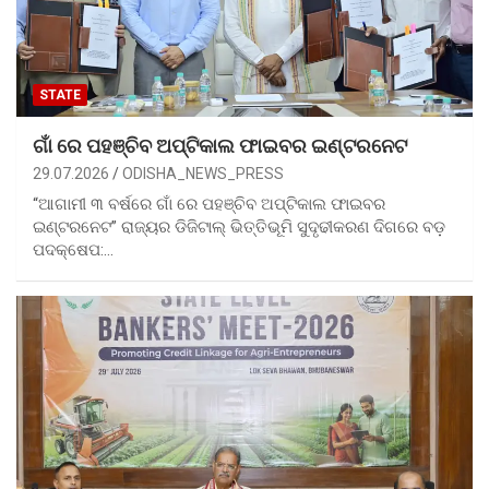
STATE
ଗାଁ ରେ ପହଞ୍ଚିବ ଅପ୍ଟିକାଲ ଫାଇବର ଇଣ୍ଟରନେଟ
29.07.2026
ODISHA_NEWS_PRESS
“ଆଗାମୀ ୩ ବର୍ଷରେ ଗାଁ ରେ ପହଞ୍ଚିବ ଅପ୍ଟିକାଲ ଫାଇବର
ଇଣ୍ଟରନେଟ” ରାଜ୍ୟର ଡିଜିଟାଲ୍ ଭିତ୍ତିଭୂମି ସୁଦୃଢୀକରଣ ଦିଗରେ ବଡ଼
ପଦକ୍ଷେପ:…