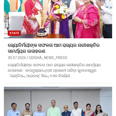
STATE
ଜ୍ୟୋତିର୍ମୟୀଙ୍କ ସଫଳତା ଆମ ରାଜ୍ୟର ନାରୀଶକ୍ତିର
ସାମର୍ଥ୍ୟର ଉଦାହରଣ
30.07.2026
ODISHA_NEWS_PRESS
ଜ୍ୟୋତିର୍ମୟୀଙ୍କ ସଫଳତା ଆମ ରାଜ୍ୟର ନାରୀଶକ୍ତିର ସାମର୍ଥ୍ୟର
ଉଦାହରଣ : ଉପମୁଖ୍ୟମନ୍ତ୍ରୀ ପ୍ରଭାତୀ ପରିଡ଼ା ଭୁବନେଶ୍ୱର
: ‘ଇଣ୍ଡିଆନ୍ ଆଇଡଲ୍’ ସିଜନ୍-୧୬ର ବିଜୟିନୀ…