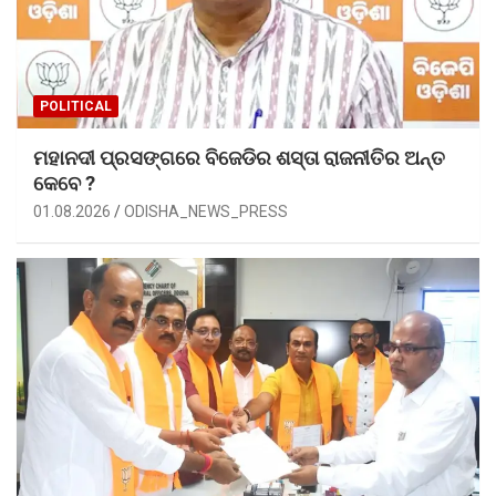
POLITICAL
ମହାନଦୀ ପ୍ରସଙ୍ଗରେ ବିଜେଡିର ଶସ୍ତା ରାଜନୀତିର ଅନ୍ତ
କେବେ ?
01.08.2026
ODISHA_NEWS_PRESS