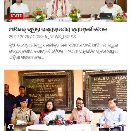
STATE
ଆପିକଲ୍ ଦ୍ୱାରା ରାଜ୍ୟସ୍ତରୀୟ ବ୍ୟାଙ୍କର୍ସ ବୈଠକ
29.07.2026
ODISHA_NEWS_PRESS
କୃଷି-ଉଦ୍ୟୋଗୀଙ୍କୁ ସରଳୀକୃତ ଋଣ ସହାୟତା ପାଇଁ ଆପିକଲ୍ ଦ୍ୱାରା
ରାଜ୍ୟସ୍ତରୀୟ ବ୍ୟାଙ୍କର୍ସ ବୈଠକ – ୨୦୨୬ ଅନୁଷ୍ଠିତ ଭୁବନେଶ୍ୱର
:ଓଡ଼ିଶା ସରକାରଙ୍କ…