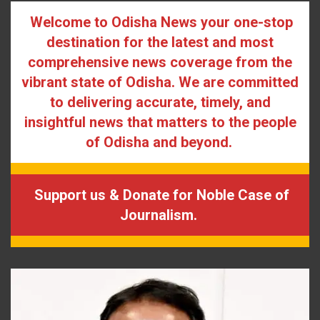
Welcome to Odisha News your one-stop
destination for the latest and most
comprehensive news coverage from the
vibrant state of Odisha. We are committed
to delivering accurate, timely, and
insightful news that matters to the people
of Odisha and beyond.
Support us & Donate for Noble Case of
Journalism.