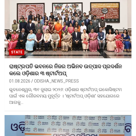
STATE
ରାଷ୍ଟ୍ରପତି ଭବନରେ ନିଜର ଅଭିନବ ଉତ୍ପାଦ ପ୍ରଦର୍ଶନ
କଲେ ଓଡ଼ିଶାର ୩ ଷ୍ଟାର୍ଟଅପ୍
01.08.2026
ODISHA_NEWS_PRESS
ଭୁବନେଶ୍ୱର, ୩୧ ଜୁଲାଇ ୨୦୨୬: ଓଡ଼ିଶାର ଷ୍ଟାର୍ଟଅପ୍‌ ଇକୋସିଷ୍ଟମ
ପାଇଁ ଏକ ଗୌରବମୟ ମୁହୂର୍ତ୍ତ । ‘ଷ୍ଟାର୍ଟଅପ୍ ଓଡ଼ିଶା’ ସହଯୋଗରେ
ଆଗକୁ…