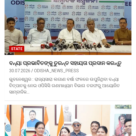
STATE
ବନ୍ୟା ପ୍ରଭାବିତଙ୍କୁ ତୁରନ୍ତ ସହାୟତା ପ୍ରଦାନ କରନ୍ତୁ
30.07.2026
ODISHA_NEWS_PRESS
ଭୁବନେଶ୍ୱର : ରାଜ୍ୟସାରା ଲଗାଣ ବର୍ଷା ଫଳରେ ଉପୁଜିଥିବା ବନ୍ୟା
ବିତ୍ପାତକୁ ନେଇ ଓପିସିସି ଗଣମାଧ୍ୟମ ବିଭାଗ ତରଫରୁ ଆୟୋଜିତ
ସାମ୍ବାଦିକ…