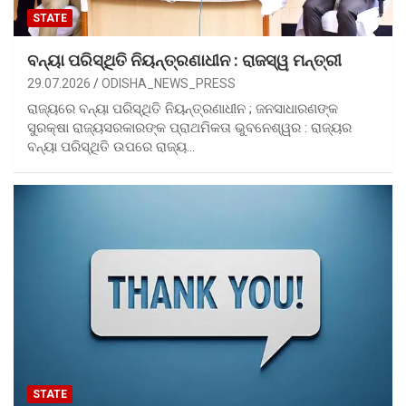
STATE
ବନ୍ୟା ପରିସ୍ଥିତି ନିୟନ୍ତ୍ରଣାଧୀନ : ରାଜସ୍ୱ ମନ୍ତ୍ରୀ
29.07.2026
ODISHA_NEWS_PRESS
ରାଜ୍ୟରେ ବନ୍ୟା ପରିସ୍ଥିତି ନିୟନ୍ତ୍ରଣାଧୀନ ; ଜନସାଧାରଣଙ୍କ
ସୁରକ୍ଷା ରାଜ୍ୟସରକାରଙ୍କ ପ୍ରାଥମିକତା ଭୁବନେଶ୍ୱର : ରାଜ୍ୟର
ବନ୍ୟା ପରିସ୍ଥିତି ଉପରେ ରାଜ୍ୟ…
STATE