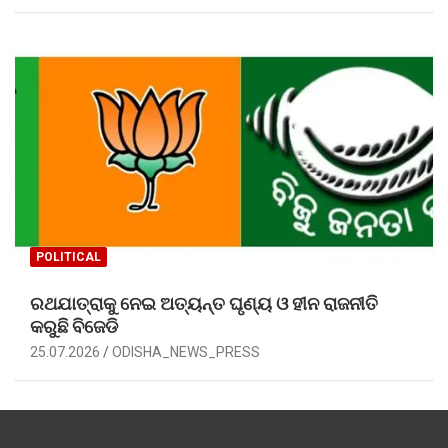
POLITICAL
ରଥଯାତ୍ରାକୁ ନେଇ ଅତ୍ୟନ୍ତ ଘୃଣ୍ୟ ଓ ହୀନ ରାଜନୀତି
କରୁଛି ବିଜେଡି
25.07.2026
ODISHA_NEWS_PRESS