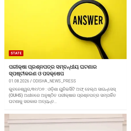
STATE
ପରୀକ୍ଷା ପ୍ରଶ୍ନପତ୍ର ସମ୍ବନ୍ଧୀୟ ଘଟଣାର
ସ୍ପଷ୍ଟୀକରଣ ଓ ପଦକ୍ଷେପ
01.08.2026
ODISHA_NEWS_PRESS
ଭୁବନେଶ୍ୱର,୩୧/୦୭ : ଓଡ଼ିଶା ୟୁନିଭର୍ସିଟି ଅଫ୍ ହେଲ୍ଥ ସାଇନ୍ସେସ୍
(OUHS) ଅଧୀନରେ ଅନୁଷ୍ଠିତ ପରୀକ୍ଷାର ପ୍ରଶ୍ନପତ୍ର ସମ୍ପର୍କିତ
ଘଟଣାକୁ ସରକାର ଅତ୍ୟନ୍ତ…