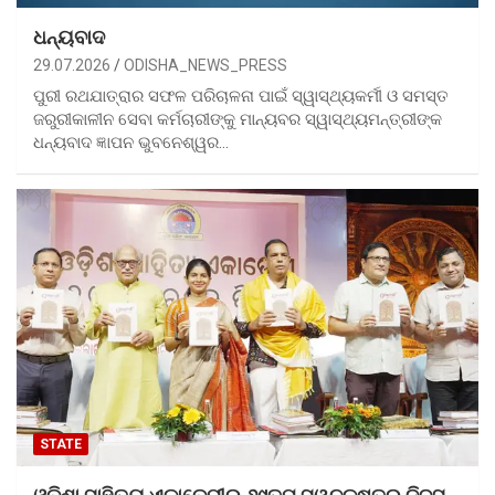
ଧନ୍ୟବାଦ
29.07.2026
ODISHA_NEWS_PRESS
ପୁରୀ ରଥଯାତ୍ରାର ସଫଳ ପରିଚାଳନା ପାଇଁ ସ୍ୱାସ୍ଥ୍ୟକର୍ମୀ ଓ ସମସ୍ତ
ଜରୁରୀକାଳୀନ ସେବା କର୍ମଚାରୀଙ୍କୁ ମାନ୍ୟବର ସ୍ୱାସ୍ଥ୍ୟମନ୍ତ୍ରୀଙ୍କ
ଧନ୍ୟବାଦ ଜ୍ଞାପନ ଭୁବନେଶ୍ୱର…
STATE