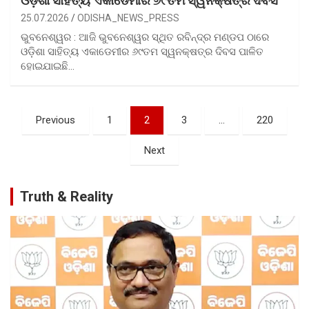
ଓଡ଼ିଶା ସାହିତ୍ୟ ଏକାଡେମୀର ୬୯ତମ ସ୍ୱନକ୍ଷତ୍ର ଦିବସ
25.07.2026
ODISHA_NEWS_PRESS
ଭୁବନେଶ୍ୱର : ଆଜି ଭୁବନେଶ୍ୱର ସ୍ଥିତ ରବିନ୍ଦ୍ର ମଣ୍ଡପ ଠାରେ
ଓଡ଼ିଶା ସାହିତ୍ୟ ଏକାଡେମୀର ୬୯ତମ ସ୍ୱନକ୍ଷତ୍ର ଦିବସ ପାଳିତ
ହୋଇଯାଇଛି…
Posts
Previous
1
2
3
…
220
pagination
Next
Truth & Reality